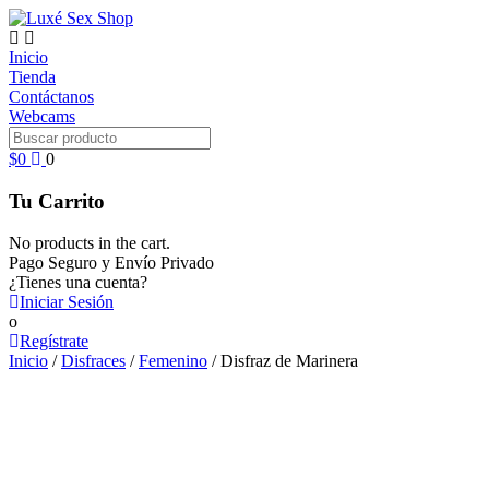
Ir
al
contenido
Inicio
Tienda
Contáctanos
Webcams
Buscar
producto
$
0
0
Tu Carrito
No products in the cart.
Pago Seguro y Envío Privado
¿Tienes una cuenta?
Iniciar Sesión
o
Regístrate
Inicio
/
Disfraces
/
Femenino
/ Disfraz de Marinera