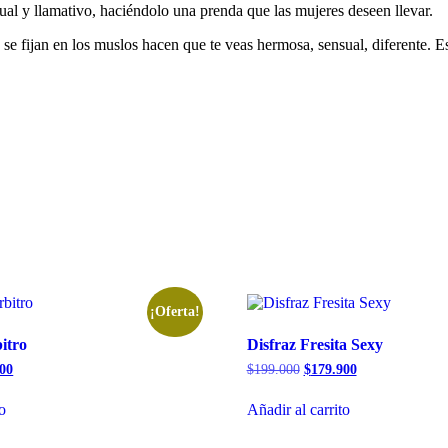
sual y llamativo, haciéndolo una prenda que las mujeres deseen llevar.
 se fijan en los muslos hacen que te veas hermosa, sensual, diferente. E
¡Oferta!
itro
Disfraz Fresita Sexy
El
El
El
900
$
199.000
$
179.900
precio
precio
precio
l
actual
original
actual
to
Añadir al carrito
es:
era:
es:
00.
$105.900.
$199.000.
$179.900.