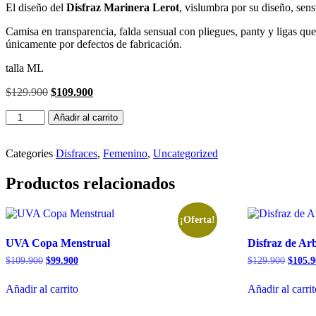
El diseño del
Disfraz Marinera Lerot
, vislumbra por su diseño, sen
Camisa en transparencia, falda sensual con pliegues, panty y ligas que
únicamente por defectos de fabricación.
talla ML
El
El
$
129.900
$
109.900
precio
precio
Disfraz
original
actual
Añadir al carrito
de
era:
es:
Marinera
$129.900.
$109.900.
cantidad
Categories
Disfraces
,
Femenino
,
Uncategorized
Productos relacionados
¡Oferta!
UVA Copa Menstrual
Disfraz de Arb
El
El
El
$
109.900
$
99.900
$
129.900
$
105.
precio
precio
precio
original
actual
origina
Añadir al carrito
Añadir al carri
era:
es:
era:
$109.900.
$99.900.
$129.9