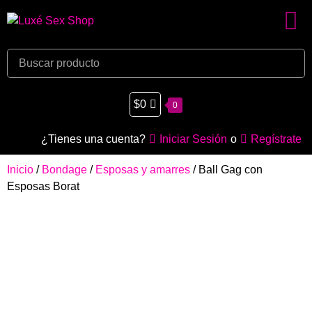
$
0
0
¿Tienes una cuenta?
Iniciar Sesión
o
Regístrate
Inicio
/
Bondage
/
Esposas y amarres
/ Ball Gag con
Esposas Borat