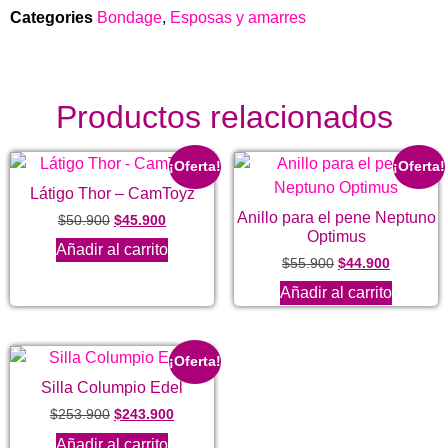
Categories
Bondage
,
Esposas y amarres
Productos relacionados
¡Oferta!
¡Oferta!
Látigo Thor – CamToyz
Anillo para el pene Neptuno
$
50.900
$
45.900
Optimus
Añadir al carrito
$
55.900
$
44.900
Añadir al carrito
¡Oferta!
Silla Columpio Edel
$
253.900
$
243.900
Añadir al carrito