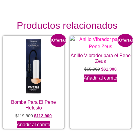
Productos relacionados
¡Oferta!
¡Oferta!
Anillo Vibrador para el Pene
Zeus
$
65.900
$
61.900
Añadir al carrito
Bomba Para El Pene
Hefesto
$
119.900
$
112.900
Añadir al carrito