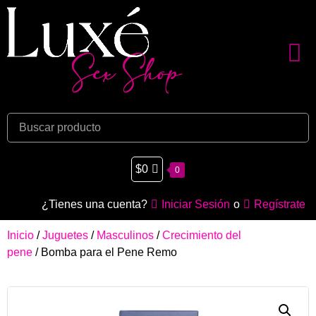
$
0
0
¿Tienes una cuenta?
Iniciar Sesión
o
Regístrate
Inicio
/
Juguetes
/
Masculinos
/
Crecimiento del
pene
/ Bomba para el Pene Remo