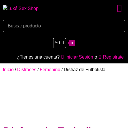
$
0
0
¿Tienes una cuenta?
Iniciar Sesión
o
Regístrate
Inicio
/
Disfraces
/
Femenino
/ Disfraz de Futbolista