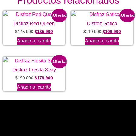
Productos relacionados
¡Oferta!
¡Oferta!
Disfraz Red Queen
Disfraz Gatica
$
145.900
$
135.900
$
119.900
$
109.900
Añadir al carrito
Añadir al carrito
¡Oferta!
Disfraz Fresita Sexy
$
199.000
$
179.900
Añadir al carrito