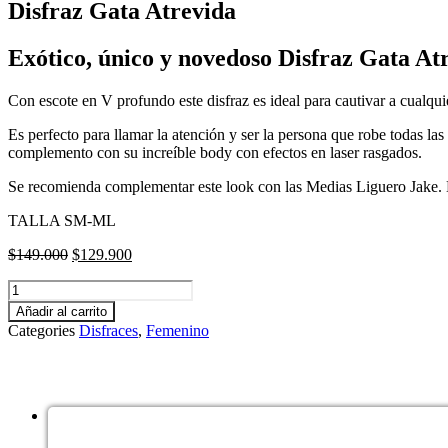
Disfraz Gata Atrevida
Exótico, único y novedoso Disfraz Gata A
Con escote en V profundo este disfraz es ideal para cautivar a cualquie
Es perfecto para llamar la atención y ser la persona que robe todas las
complemento con su increíble body con efectos en laser rasgados.
Se recomienda complementar este look con las Medias Liguero Jake. Es
TALLA SM-ML
El
El
$
149.000
$
129.900
precio
precio
Disfraz
original
actual
Gata
era:
es:
Añadir al carrito
Atrevida
$149.000.
$129.900.
Categories
Disfraces
,
Femenino
cantidad