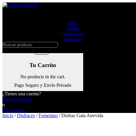
Ir
al
contenido
Inicio
Tienda
Contáctanos
Webcams
Buscar
producto
$
0
0
Tu Carrito
No products in the cart.
Pago Seguro y Envío Privado
¿Tienes una cuenta?
Iniciar Sesión
o
Regístrate
Inicio
/
Disfraces
/
Femenino
/ Disfraz Gata Atrevida