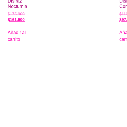
Disfraz
Dis
Nocturnia
Con
$
175.900
$
11
$
161.900
$
97
Añadir al
Aña
carrito
carr