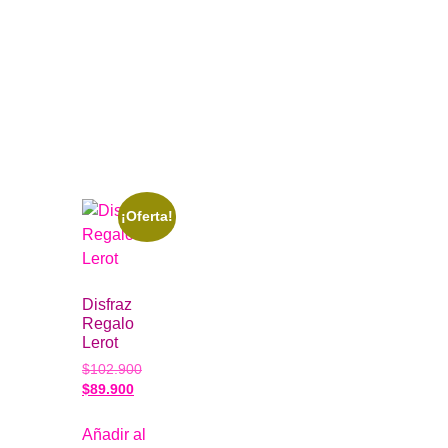
¡Oferta!
Disfraz
Regalo
Lerot
$
102.900
$
89.900
Añadir al