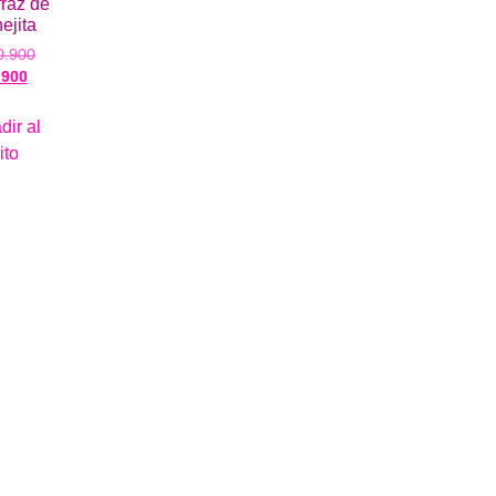
fraz de
ejita
0.900
.900
dir al
ito