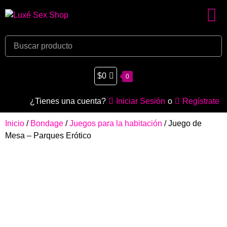
$
0
0
¿Tienes una cuenta?
Iniciar Sesión
o
Regístrate
Inicio
/
Bondage
/
Juegos para la habitación
/ Juego de
Mesa – Parques Erótico