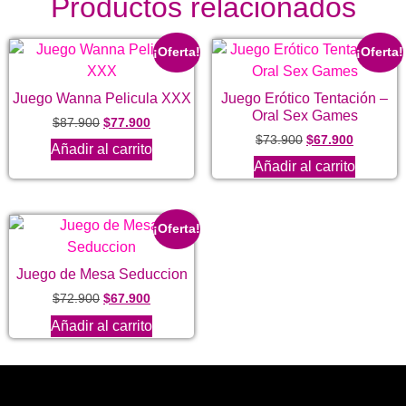
Productos relacionados
¡Oferta!
¡Oferta!
Juego Wanna Pelicula XXX
Juego Erótico Tentación –
Oral Sex Games
$
87.900
$
77.900
$
73.900
$
67.900
Añadir al carrito
Añadir al carrito
¡Oferta!
Juego de Mesa Seduccion
$
72.900
$
67.900
Añadir al carrito