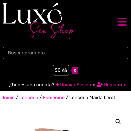
$
0
0
¿Tienes una cuenta?
Iniciar Sesión
o
Regístrate
Inicio
/
Lencería
/
Femenino
/ Lenceria Maida Lerot