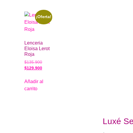
¡Oferta!
Lenceria
Eloisa Lerot
Roja
$
135.900
$
129.900
Añadir al
carrito
Luxé S