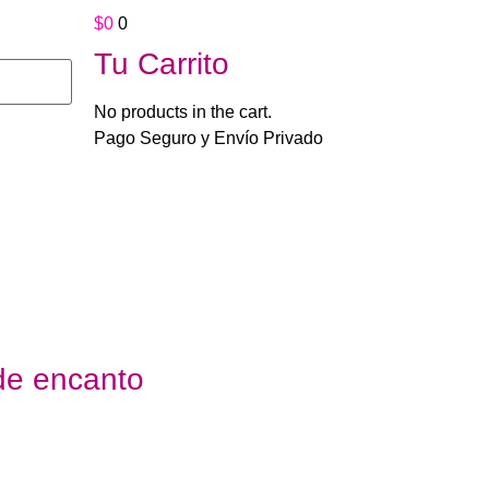
$
0
0
Tu Carrito
No products in the cart.
Pago Seguro y Envío Privado
nto Lencería Triana
de encanto