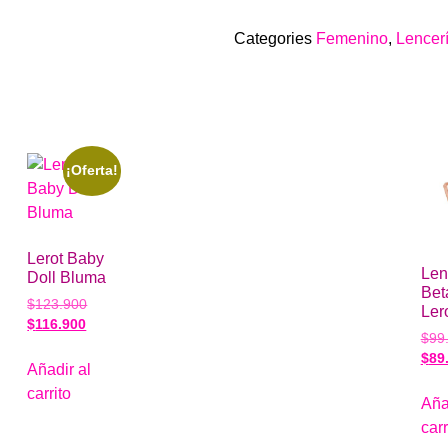
Categories
Femenino
,
Lencer
¡Oferta!
Lerot Baby
Len
Doll Bluma
Bet
$
123.900
Ler
$
116.900
$
99
$
89
Añadir al
carrito
Aña
carr