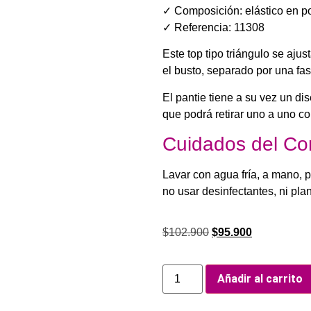
✓ Composición: elástico en pol
✓ Referencia: 11308
Este top tipo triángulo se aju
el busto, separado por una fas
El pantie tiene a su vez un d
que podrá retirar uno a uno co
Cuidados del Con
Lavar con agua fría, a mano, 
no usar desinfectantes, ni pla
$
102.900
$
95.900
Añadir al carrito