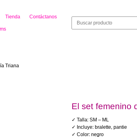
Tienda
Contáctanos
ms
ía Triana
Lerot Conju
El set femenino 
✓ Talla: SM – ML
✓ Incluye: bralette, pantie
✓ Color: negro