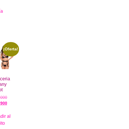
ía
¡Oferta!
ceria
any
ot
.000
.900
dir al
ito