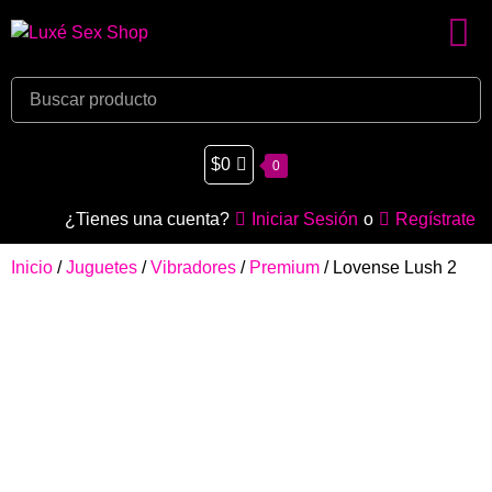
$
0
0
¿Tienes una cuenta?
Iniciar Sesión
o
Regístrate
Inicio
/
Juguetes
/
Vibradores
/
Premium
/ Lovense Lush 2