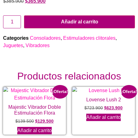
$
385.900
$
365.900
Añadir al carrito
Categories
Consoladores
,
Estimuladores clitorales
,
Juguetes
,
Vibradores
Productos relacionados
¡Oferta!
¡Oferta!
Lovense Lush 2
Majestic Vibrador Doble
$
723.900
$
623.900
Estimulación Flora
Añadir al carrito
$
139.500
$
129.500
Añadir al carrito