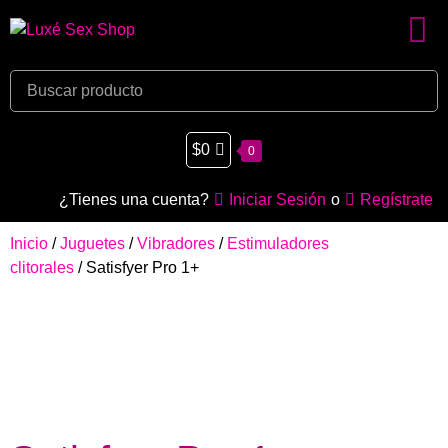
$
0
0
¿Tienes una cuenta?
Iniciar Sesión
o
Regístrate
Inicio
/
Juguetes
/
Vibradores
/
Estimuladores
clitorales
/ Satisfyer Pro 1+