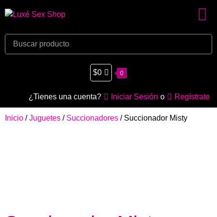
$
0
0
¿Tienes una cuenta?
Iniciar Sesión
o
Regístrate
Inicio
/
Juguetes
/
Succionadores
/ Succionador Misty