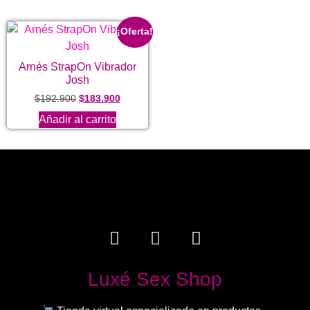
¡Oferta!
Arnés StrapOn Vibrador
Josh
$
192.900
$
183.900
Añadir al carrito
Luxé Sex Shop