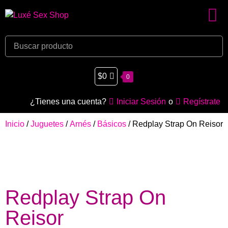
$
0
0
¿Tienes una cuenta?
Iniciar Sesión
o
Regístrate
Inicio
/
Juguetes
/
Arnés
/
Básicos
/ Redplay Strap On Reisor
Redplay Strap On
Reisor