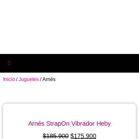
Inicio
/
Juguetes
/ Arnés
Arnés StrapOn Vibrador Heby
$
185.900
$
175.900