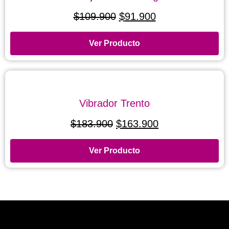
$
109.900
$
91.900
Ver Producto
Vibrador Trento
$
183.900
$
163.900
Ver Producto