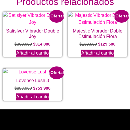
Productos relacionados
¡Oferta!
¡Oferta!
Satisfyer Vibrador Double
Majestic Vibrador Doble
Joy
Estimulación Flora
$
360.000
$
314.000
$
139.500
$
129.500
Añadir al carrito
Añadir al carrito
¡Oferta!
Lovense Lush 3
$
853.900
$
753.900
Añadir al carrito