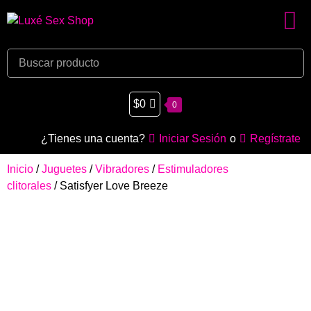
$
0
0
¿Tienes una cuenta?
Iniciar Sesión
o
Regístrate
Inicio
/
Juguetes
/
Vibradores
/
Estimuladores
clitorales
/ Satisfyer Love Breeze