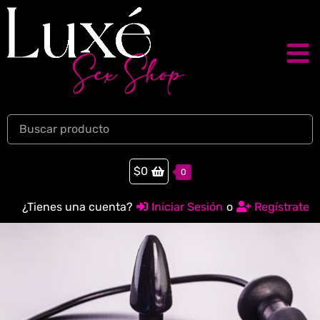
$
0
0
¿Tienes una cuenta?
Iniciar Sesión
o
Regístrate